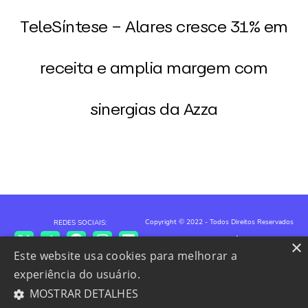
TeleSíntese – Alares cresce 31% em
receita e amplia margem com
sinergias da Azza
Copyright © 2022 - Todos Direitos Reservados
REDES SOCIAIS:
Política de Privacidade
Powered by MZ
×
Este website usa cookies para melhorar a
experiência do usuário.
MOSTRAR DETALHES