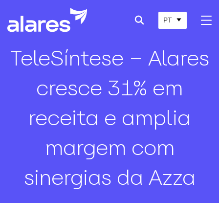
PT
TeleSíntese – Alares
cresce 31% em
receita e amplia
margem com
sinergias da Azza