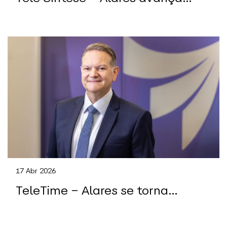
em São Paulo e prepara rede
“AI-ready”
17 Abr 2026
TeleTime – Alares se torna
maior ISP de São Paulo após
aquisição da Desktop pela