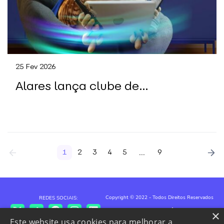
25 Fev 2026
Alares lança clube de
benefícios, com descontos e
sorteios para clientes
...
1
2
3
4
5
9
Copyright © 2022 - Todos Direitos Reservados
REDES SOCIAIS:
Política de Privacidade
Powered by MZ
×
Este website usa cookies para melhorar a